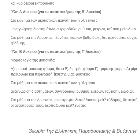
και κυριότεροι εκπρόσωπο
Ύλη
Α Λυκείου
(για τις κατατακτήριες της Β' Λυκείου)
Στο μάθημα των ακουστικών ικανοτήτων η ύλη είναι :
: αναγνώριση διαστημάτων, συγχορδιών, ρυθμού, μέτρων, ταύτιση μελωδιών
Στο μάθημα της Αρμονίας : Σύνδεση κύριων βαθμίδων , δευτερεύουσες συγχ
εβδόμης.
Ύλη
Β Λυκείου
(για τις κατατακτήριες της Γ' Λυκείου)
Μορφολογία της μουσικής:
Α)ορισμοί: μουσική φόρμα, θέμα Β) διμερής φόρμα Γ) τριμερής φόρμα Δ) μίμ
πρελούδιο και περιγραφή έκθεσης μιας φουγκας
Στο μάθημα των ακουστικών ικανοτήτων η ύλη είναι :
αναγνώριση διαστημάτων, συγχορδιών, ρυθμού, μέτρων, ταύτιση μελωδιών
Στο μάθημα της Αρμονίας: αναστροφές δεσπόζουσας μεθ? εβδόμης, δευτερε
οι αναστροφές τους, δεσπόζουσα μεθ? ενάτης
Θεωρία Της Ελληνικής Παραδοσιακής & Βυζαντιν