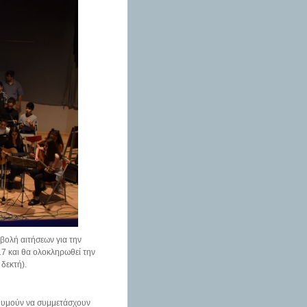
βολή αιτήσεων για την
17 και θα ολοκληρωθεί την
 δεκτή).
πιθυμούν να συμμετάσχουν