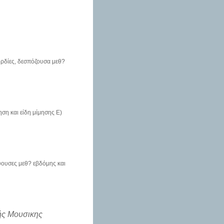
ορδίες, δεσπόζουσα μεθ?
ηση και είδη μίμησης Ε)
ύουσες μεθ? εβδόμης και
ής Μουσικης