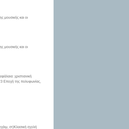
ης μουσικής και οι
ης μουσικής και οι
εφάλαια: χριστιανική
-23 Εποχή της πολυφωνίας,
νχάιμ, στ)Κλασική σχολή