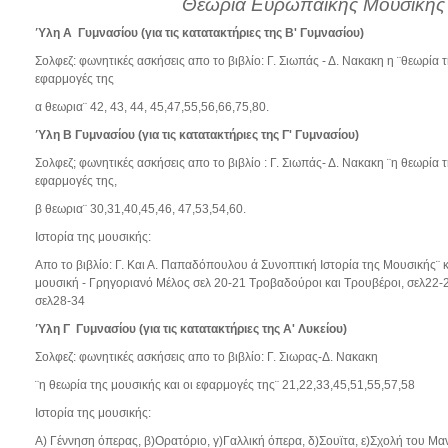
Θεωρία Ευρωπαϊκής Μουσικής
Ύλη Α Γυμνασίου (για τις κατατακτήριες της Β' Γυμνασίου)
Σολφεζ: φωνητικές ασκήσεις απο το βιβλίο: Γ. Σιωπάς - Δ. Νακακη η ¨θεωρία τ
εφαρμογές της
α θεωρια¨ 42, 43, 44, 45,47,55,56,66,75,80.
Ύλη
Β Γυμνασίου
(για τις κατατακτήριες της Γ' Γυμνασίου)
Σολφεζ; φωνητικές ασκήσεις απο το βιβλίο : Γ. Σιωπάς- Δ. Νακακη ¨η θεωρία τ
εφαρμογές της,
β θεωρια¨ 30,31,40,45,46, 47,53,54,60.
Ιστορία της μουσικής:
Απο το βιβλίο: Γ. Και Α. Παπαδόπουλου ά Συνοπτική Ιστορία της Μουσικής¨ κ
μουσική - Γρηγοριανό Μέλος σελ 20-21 Τροβαδούροι και Τρουβέροι, σελ22
σελ28-34
Ύλη
Γ Γυμνασίου
(για τις κατατακτήριες της Α' Λυκείου)
Σολφεζ: φωνητικές ασκήσεις απο το βιβλίο: Γ. Σιωρας-Δ. Νακακη
¨η θεωρία της μουσικής και οι εφαρμογές της¨ 21,22,33,45,51,55,57,58
Ιστορία της μουσικής:
Α) Γέννηση όπερας, β)Ορατόριο, γ)Γαλλική όπερα, δ)Σουϊτα, ε)Σχολή του Μα