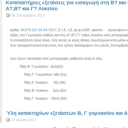
Κατατακτήριες εξετάσεις για εισαγωγή στη Β? και
Α?,Β? και Γ? Λυκείου
06 Σεπτεμβρίου 2017
Σύμφωνα με
αριθμ.
64379 /Δ2/ 25-04-2017
, Ε.τ.Κ, τ.β, αρ.φ.1405 εφόσον προκύψουν κε
τάξεις του Γυμνασίου καθώς και στις Α?,Β?,Γ? τάξεις Λυκείου από μετεγγρ
ή οποιοδήποτε άλλο λόγο, τότε αυτές οι κενές θέσεις συμπληρώνονται μέσω
που πραγματοποιούνται εντός του τρίτου δεκαημέρου του μηνός Σεπτεμβρίο
Οι κενές θέσ
που έχουν προκύψει από μετεγγραφές μαθητών είναι οι εξής:
Τάξη Β΄ Γυμνασίου: Δύο(02)
Τάξη Γ΄ Γυμνασίου: Μία (01)
Τάξη Α΄ Λυκείου: Έξι (06)
Τάξη Β΄ Λυκείου: Δύο (02)
Τάξη Γ΄ Λυκείου: Πέντε (05)
Ύλη κατακτηρίων εξετάσεων Β, Γ γυμνασίου και Α΄ 
27 Ιουλίου 2017