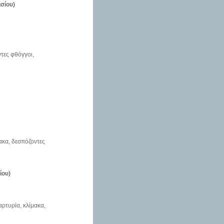
ασίου)
τες φθόγγοι,
ακα, δεσπόζοντες
ίου)
ρτυρία, κλίμακα,