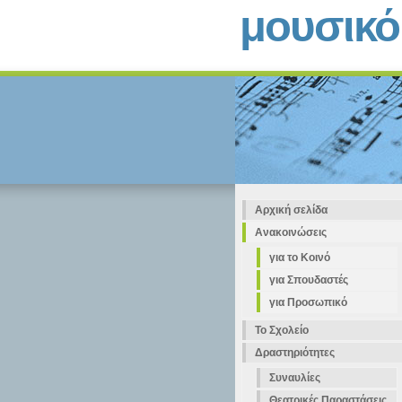
μουσικ
Αρχική σελίδα
Ανακοινώσεις
για το Κοινό
για Σπουδαστές
για Προσωπικό
Το Σχολείο
Δραστηριότητες
Συναυλίες
Θεατρικές Παραστάσεις