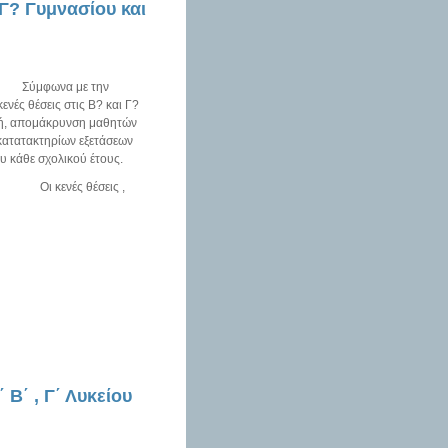
 Γ? Γυμνασίου και
 την
νές θέσεις στις Β? και Γ?
αφή, απομάκρυνση μαθητών
 κατατακτηρίων εξετάσεων
υ κάθε σχολικού έτους.
εις ,
Β΄ , Γ΄ Λυκείου