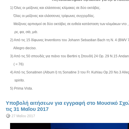
1) Όλες οι μείζονες και ελάσσονες κλίμακες σε δύο οκτάβες.
Όλες οι μείζονες και ελάσσονες τρίφωνες συγχορδίες.
Μείζονες αρπισμοί σε δύο οκτάβες σε ευθεία κατάσταση των κλιμάκων ντο ,
ρε, φα, σιb, μιb.
2) Από τις 15 δίφωνες Inventions του Johann Sebastian Bach τη Ν. 4 (BWV 
Allegro deciso.
3) Από τις 50 σπουδές για πιάνο του Bertini η Σπουδή 24 Ορ. 29 Ν.15 Andan
( = 76)
4) Από τις Sonatinen (Album I) τη Sonatine 3 του Fr. Kuhlau Op.20 No.3 Alle
spirito.
5) Prima Vista.
Υποβολή αιτήσεων για εγγραφή στο Μουσικό Σχο
τις 31 Μαΐου 2017
27 Μαΐου 2017