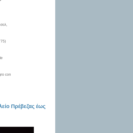
 σολ,
775)
te
gro con
λείο Πρέβεζας έως