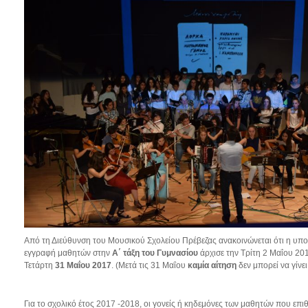
Από τη Διεύθυνση του Μουσικού Σχολείου Πρέβεζας ανακοινώνεται ότι η υπο
εγγραφή μαθητών στην
Α΄ τάξη του Γυμνασίου
άρχισε την Τρίτη 2 Μαΐου 20
Τετάρτη
31 Μαΐου 2017
. (Μετά τις 31 Μαΐου
καμία αίτηση
δεν μπορεί να γίνει
Για το σχολικό έτος 2017 -2018, οι γονείς ή κηδεμόνες των μαθητών που ε