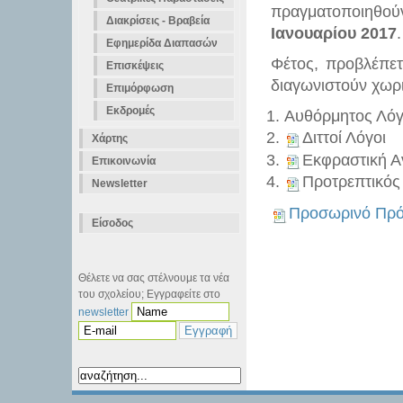
πραγματοποιηθούν
Διακρίσεις - Βραβεία
Ιανουαρίου 2017
.
Εφημερίδα Διαπασών
Φέτος, προβλέπετ
Επισκέψεις
διαγωνιστούν χωρ
Επιμόρφωση
Εκδρομές
Αυθόρμητος Λό
Διττοί Λόγοι
Χάρτης
Εκφραστική 
Επικοινωνία
Προτρεπτικός
Newsletter
Προσωρινό Πρ
Είσοδος
Θέλετε να σας στέλνουμε τα νέα
του σχολείου; Εγγραφείτε στο
newsletter