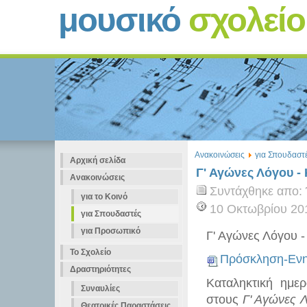
μουσικό
σχολεί
Ανακοινώσεις
για Σπουδαστ
Αρχική σελίδα
Γ' Αγώνες Λόγου -
Ανακοινώσεις
Συντάχθηκε απο:
για το Κοινό
10 Οκτωβρίου 20
για Σπουδαστές
για Προσωπικό
Γ' Αγώνες Λόγου 
Το Σχολείο
Πρόσκληση-Εν
Δραστηριότητες
Καταληκτική ημερ
Συναυλίες
στους
Γ' Αγώνες 
Θεατρικές Παραστάσεις