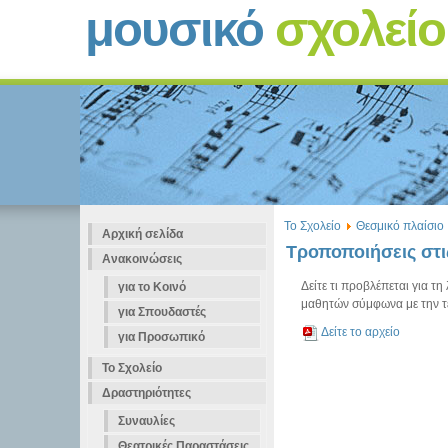
μουσικό
σχολεί
Το Σχολείο
Θεσμικό πλαίσιο
Αρχική σελίδα
Τροποποιήσεις στι
Ανακοινώσεις
Δείτε τι προβλέπεται για τ
για το Κοινό
μαθητών σύμφωνα με την τ
για Σπουδαστές
Δείτε το αρχείο
για Προσωπικό
Το Σχολείο
Δραστηριότητες
Συναυλίες
Θεατρικές Παραστάσεις