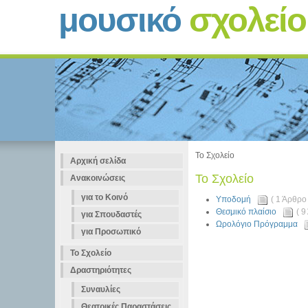
μουσικό
σχολεί
Το Σχολείο
Αρχική σελίδα
Το Σχολείο
Ανακοινώσεις
για το Κοινό
Υποδομή
( 1 Άρθρο
Θεσμικό πλαίσιο
( 9
για Σπουδαστές
Ωρολόγιο Πρόγραμμα
για Προσωπικό
Το Σχολείο
Δραστηριότητες
Συναυλίες
Θεατρικές Παραστάσεις