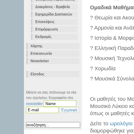
Ομαδικά Μαθήμα
Διακρίσεις - Βραβεία
Εφημερίδα Διαπασών
? Θεωρία και Ακο
Επισκέψεις
? Αρμονία και Ανά
Επιμόρφωση
Εκδρομές
? Ιστορία & Μορφ
Χάρτης
? Ελληνική Παραδ
Επικοινωνία
? Μουσική Τεχνολο
Newsletter
? Χορωδία
Είσοδος
? Μουσικά Σύνολα
Θέλετε να σας στέλνουμε τα νέα
του σχολείου; Εγγραφείτε στο
Οι μαθητές του Μο
newsletter
Μουσικό Λύκειο και
όπως οι μαθητές 
Δείτε το
ωρολόγιο
διαμορφώθηκε για 