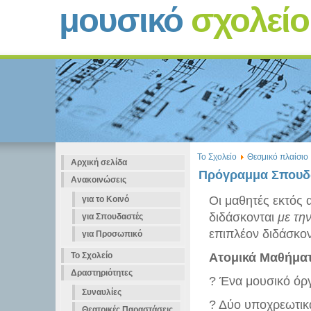
μουσικό
σχολεί
Το Σχολείο
Θεσμικό πλαίσιο
Αρχική σελίδα
Πρόγραμμα Σπου
Ανακοινώσεις
Οι μαθητές εκτός 
για το Κοινό
διδάσκονται
με τη
για Σπουδαστές
επιπλέον διδάσκον
για Προσωπικό
Το Σχολείο
Ατομικά Μαθήμα
Δραστηριότητες
? Ένα μουσικό όρ
Συναυλίες
? Δύο υποχρεωτικ
Θεατρικές Παραστάσεις