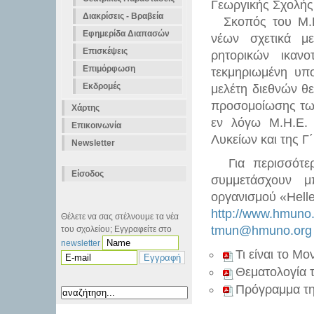
Γεωργικής Σχολής
Διακρίσεις - Βραβεία
Σκοπός του Μ.Η.
Εφημερίδα Διαπασών
νέων σχετικά μ
Επισκέψεις
ρητορικών ικαν
Επιμόρφωση
τεκμηριωμένη υπο
Εκδρομές
μελέτη διεθνών θ
προσομοίωσης τω
Χάρτης
εν λόγω Μ.Η.Ε. 
Επικοινωνία
Λυκείων και της Γ
Newsletter
Για περισσότερ
Είσοδος
συμμετάσχουν μ
οργανισμού «Hell
http://www.hmuno
Θέλετε να σας στέλνουμε τα νέα
tmun@hmuno.org
του σχολείου; Εγγραφείτε στο
newsletter
Τι είναι το 
Θεματολογία 
Πρόγραμμα τη