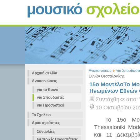
μουσικό
σχολεί
Ανακοινώσεις
για Σπουδαστ
Αρχική σελίδα
Εθνών Θεσσαλονίκης
Ανακοινώσεις
15ο ΜοντέλοΤο Μο
για το Κοινό
Ηνωμένων Εθνών 
για Σπουδαστές
Συντάχθηκε απο:
για Προσωπικό
10 Οκτωβρίου 20
Το Σχολείο
Το 15ο Μοντέ
Δραστηριότητες
Thessaloniki Mod
Συναυλίες
και 11 Δεκεμβρί
Θεατρικές Παραστάσεις