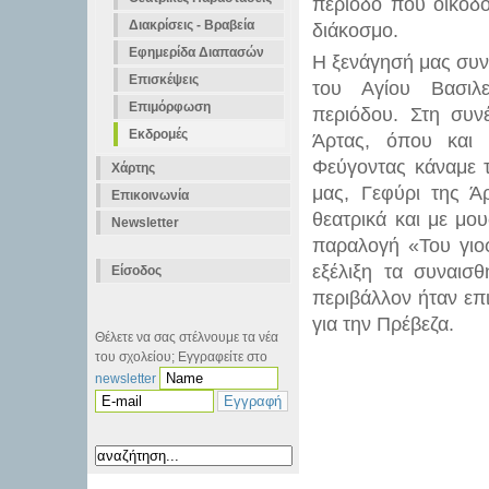
περίοδο που οικοδο
Διακρίσεις - Βραβεία
διάκοσμο.
Εφημερίδα Διαπασών
Η ξενάγησή μας συν
Επισκέψεις
του Αγίου Βασιλε
Επιμόρφωση
περιόδου. Στη συν
Εκδρομές
Άρτας, όπου και 
Φεύγοντας κάναμε 
Χάρτης
μας, Γεφύρι της Ά
Επικοινωνία
θεατρικά και με μ
Newsletter
παραλογή «Του γιο
εξέλιξη τα συναισ
Είσοδος
περιβάλλον ήταν επ
για την Πρέβεζα.
Θέλετε να σας στέλνουμε τα νέα
του σχολείου; Εγγραφείτε στο
newsletter