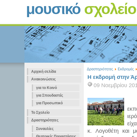
μουσικό
σχολεί
Δραστηριότητες
Εκδρομές
Αρχική σελίδα
Η εκδρομή στην Ά
Ανακοινώσεις
09 Νοεμβρίου 20
για το Κοινό
για Σπουδαστές
για Προσωπικό
εκπ
Το Σχολείο
ιερ
Δραστηριότητες
είχ
Συναυλίες
κ. Λογοθέτη και μ
Θεατρικές Παραστάσεις